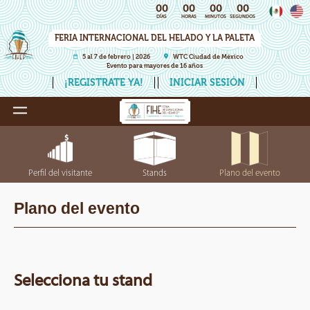
00
00
00
00
DÍAS
HORAS
MINUTOS
SEGUNDOS
FERIA INTERNACIONAL DEL HELADO Y LA PALETA
5 al 7 de febrero | 2026
WTC Ciudad de México
Evento para mayores de 16 años
¡REGISTRATE YA!
INICIAR SESIÓN
Perfil del visitante
Stands
Plano del evento
Plano del evento
Selecciona tu stand