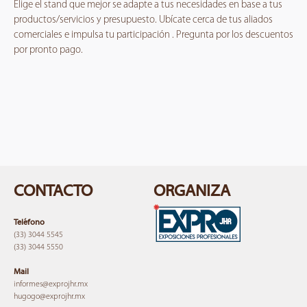
Elige el stand que mejor se adapte a tus necesidades en base a tus
productos/servicios y presupuesto. Ubícate cerca de tus aliados
comerciales e impulsa tu participación . Pregunta por los descuentos
por pronto pago.
CONTACTO
ORGANIZA
Teléfono
(33) 3044 5545
(33) 3044 5550
Mail
informes@expro
jhr.mx
hugogo@expro
jhr.mx